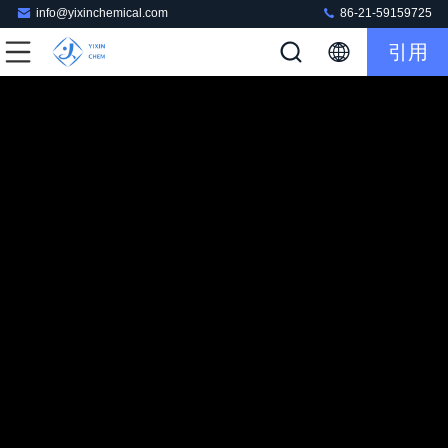
info@yixinchemical.com
86-21-59159725
引用