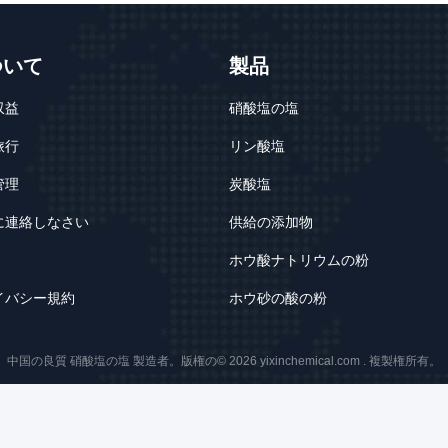
ついて
製品
収益
硝酸塩の塩
旅行
リン酸塩
管理
炭酸塩
に連絡しなさい
供給の添加物
ホウ酸ナトリウムの粉
イバシー規約
ホウ砂の酸の粉
中国の良質 硝酸塩の塩 製造者。版権の© 2026 yixinchemical.com . 複製権所有。