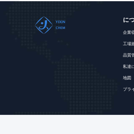
に
企業
工場
品質
私達
地図
プラ