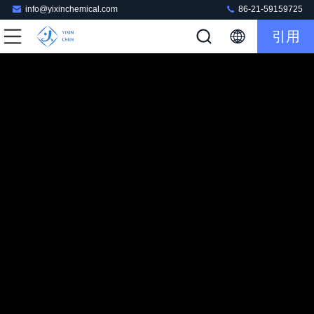
info@yixinchemical.com
86-21-59159725
引用