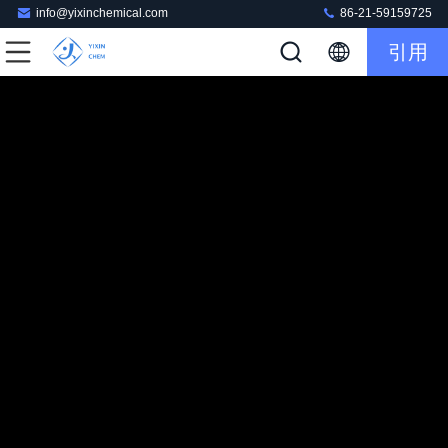
info@yixinchemical.com
86-21-59159725
引用