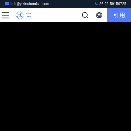
info@yixinchemical.com
86-21-59159725
引用