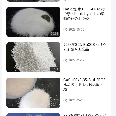
CASの無水1330-43-4のホ
ウ砂のPentahydrateの製
錬の銅のホウ砂
Barium Carbonate Powder
2023-05-06
00:31
99純度0.2% BaCO3 バリウ
ム炭酸粉工業品
Barium Carbonate Powder
2024-01-22
02:01
CAS 10043-35-3のH3BO3
水晶溶けるホウ砂の酸の
粉
Barium Carbonate Powder
2023-05-06
00:14
99.2%純度バリウムの塩バ