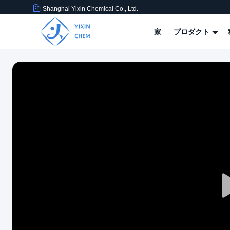
Shanghai Yixin Chemical Co., Ltd.
家
プロダクト