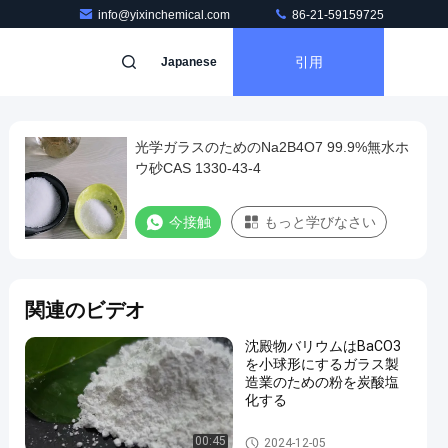
info@yixinchemical.com
86-21-59159725
引用
Japanese
光学ガラスのためのNa2B4O7 99.9%無水ホ
ウ砂CAS 1330-43-4
今接触
もっと学びなさい
関連のビデオ
沈殿物バリウムはBaCO3
を小球形にするガラス製
造業のための粉を炭酸塩
化する
Barium Carbonate Powder
00:45
2024-12-05