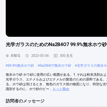
光学ガラスのためのNa2B4O7 99.9%無水ホウ砂CAS
炭酸塩
2023-05-06
300 意見
#
99.9%無水ホウ砂
#
Na2B4O7無水ホウ砂
#
光学ガラスの無水ホ
無水ホウ砂 ホウ砂に使用の広い範囲がある。1. それは粉末洗剤およ
光学ガラス、エナメルおよびエナメルの製造のための原料である。
る。ホウ砂は溶けるとき、無色のガラス状の物質になり、特別な光
識別するのに、ホウ砂のビー...
もっと眺め
訪問者のメッセージ