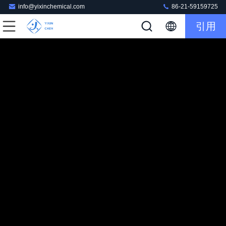
info@yixinchemical.com
86-21-59159725
引用