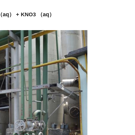
（aq） + KNO3 （aq）