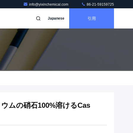
info@yixinchemical.com
86-21-59159725
引用
Japanese
リウムの硝石100%溶けるCas