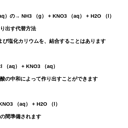
の→ NH3 （g） + KNO3 （aq） + H2O （l）
り出す代替方法
よび塩化カリウムを、結合することはあります
l （aq） + KNO3 （aq）
酸の中和によって作り出すことができます
O3 （aq） + H2O （l）
の間準備されます