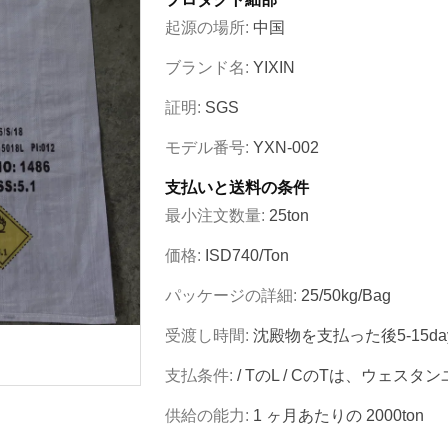
起源の場所:
中国
ブランド名:
YIXIN
証明:
SGS
モデル番号:
YXN-002
支払いと送料の条件
最小注文数量:
25ton
価格:
ISD740/ton
パッケージの詳細:
25/50kg/bag
受渡し時間:
沈殿物を支払った後5-15da
支払条件:
/ TのL / CのTは、ウェスタ
供給の能力:
1 ヶ月あたりの 2000ton