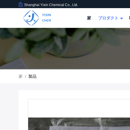
Shanghai Yixin Chemical Co., Ltd.
家
プロダクト
家
/
製品