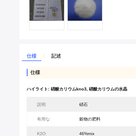
仕様
記述
仕様
ハイライト:
硝酸カリウムkno3
,
硝酸カリウムの水晶
説明:
硝石
有用な:
穀物の肥料
K2O:
46%mix