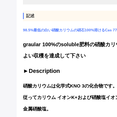
記述
98.5%最低の白い硝酸カリウムの硝石100%溶けるCas 775
graular 100%のsoluble肥料の
よい収穫を達成して下さい
►Description
硝酸カリウムは
化学式
KNO
3の化合物です
従ってカリウム イオンK+および硝酸塩イオ
金属硝酸塩。