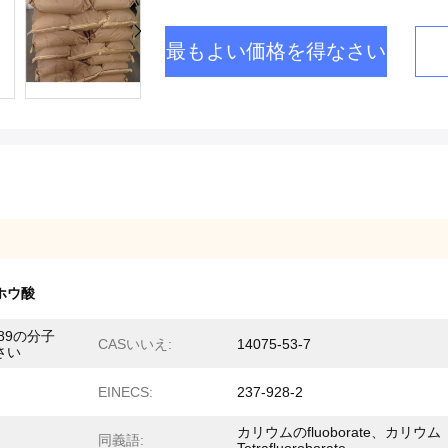
最もよい価格を得なさい
ホウ酸
5.89の分子
CASいいえ:
14075-53-7
さい
EINECS:
237-928-2
カリウムのfluoborate、カリウム
同義語: