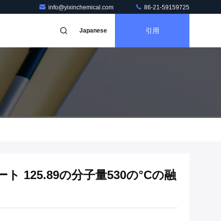
info@yixinchemical.com
86-21-59159725
引用
Japanese
125.89の分子量530の°Cの融