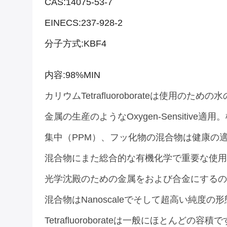
CAS:14075-53-7
EINECS:237-928-2
分子方式:KBF4
内容:98%MIN
カリウムTetrafluoroborateは使用の
金属の生産のようなoxygen-Sensitive適
集中（PPM）、フッ化物の混合物は健康の
混合物にまた総合的な有機化学で重要な使用
光学沈殿のための金属をおよび合金にするの
混合物はnanoscaleでそして超高い純度
Tetrafluoroborateは一般にほとんど