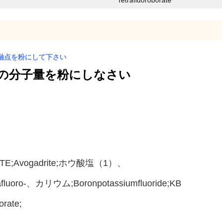
Tetrafluoroborate
Cの融点を粉にして下さい
5.89の分子量を粉にしなさい
E;Avogadrite;ホウ酸塩（1）、
oro-、カリウム;boronpotassiumfluoride;KB
rate;