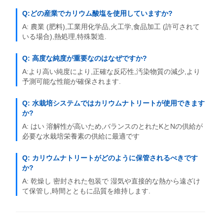
Q:どの産業でカリウム酸塩を使用していますか?
A: 農業 (肥料),工業用化学品,火工学,食品加工 (許可されて
いる場合),熱処理,特殊製造.
Q: 高度な純度が重要なのはなぜですか?
A:より高い純度により,正確な反応性,汚染物質の減少,より
予測可能な性能が確保されます.
Q: 水栽培システムではカリウムナトリートが使用できます
か?
A: はい 溶解性が高いため,バランスのとれたKとNの供給が
必要な水栽培栄養素の供給に最適です
Q: カリウムナトリートがどのように保管されるべきです
か?
A: 乾燥し 密封された包装で 湿気や直接的な熱から遠ざけ
て保管し,時間とともに品質を維持します.