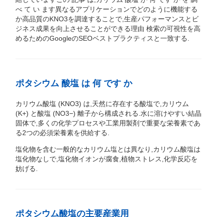
べ て い ます異なるアプリケーションでどのように機能する
か高品質のKNO3を調達することで,生産パフォーマンスとビ
ジネス成果を向上させることができる理由 検索の可視性を高
めるためのGoogleのSEOベストプラクティスと一致する.
ポタシウム 酸塩 は 何 です か
カリウム酸塩 (KNO3) は,天然に存在する酸塩で,カリウム
(K+) と酸塩 (NO3−) 離子から構成される.水に溶けやすい結晶
固体で,多くの化学プロセスや工業用製剤で重要な栄養素であ
る2つの必須栄養素を供給する.
塩化物を含む一般的なカリウム塩とは異なり,カリウム酸塩は
塩化物なしで,塩化物イオンが腐食,植物ストレス,化学反応を
妨げる.
ポタシウム酸塩の主要産業用