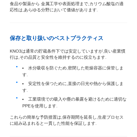
食品や製薬から 金属工学や表面処理まで,カリウム酸塩の適
応性は,あらゆる分野において価値があります.
保存と取り扱いのベストプラクティス
KNO3は通常の貯蔵条件下では安定していますが,良い産業慣
行は,その品質と安全性を維持するのに役立ちます.
水分吸収を防ぐため,密閉した乾燥容器に保管しま
す.
安定性を保つために,直接の日光や熱から保護しま
す.
工業環境での吸入や塵の暴露を避けるために適切な
PPEを使用します.
これらの簡単な予防措置は,保存期間を延長し,生産プロセス
に組み込まれると一貫した性能を保証します.