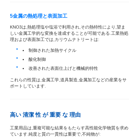
5金属の熱処理と表面加工
KNO3は,熱処理塩や塩浴で利用され,その熱特性により,望ま
しい金属工学的な変換を達成することが可能である.工業熱処
理および表面加工では,カリウムナトリートは:
制御された加熱サイクル
酸化制御
改善された表面仕上げと機械的特性
これらの性質は,金属工学,道具製造,金属加工などの産業をサ
ポートしています.
高い 清潔 性 が 重要 な 理由
工業用品は,重複可能な結果をもたらす高性能化学物質を求め
ています.純度と質の一貫性は重要で,不純物が: