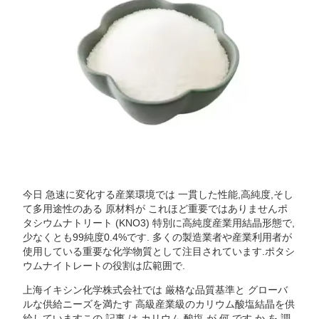
今日 急速に変化する産業環境では 一貫した性能,高純度,そし
て多用途性のある 原材料が これほど重要ではありませんポ
タシウムナトリート (KNO3) 特別に高純度産業用結晶形態で,
少なくとも99純度0.4%です. 多くの製造業者や産業利用者が
使用している重要な化学物質として注目されています.ポタシ
ウムナイトレートの役割は広範囲で.
上海イキシン化学株式会社では 厳格な品質基準と グローバ
ルな供給ニーズを満たす 高級産業級のカリウム酸塩結晶を供
給していますこの 記事 は,カリウム 酸塩 が 何 です か を 調